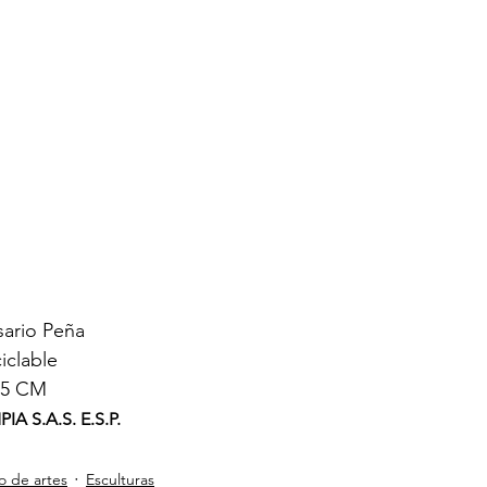
sario Peña 
iclable
25 CM
A S.A.S. E.S.P.
o de artes
Esculturas