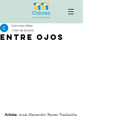
Concurso Artes
1 min de lectura
entre ojos
Artista: 
José Alejandro Reyes Traslaviña