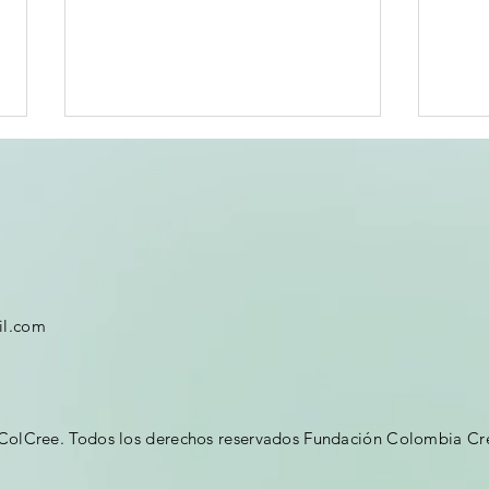
il.com
RECONCILIACION
CI
CON LA VIDA
RU
ColCree. Todos los derechos reservados Fundación Colombia Cr