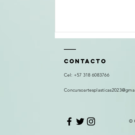
ContactO
Cel: +57 318 6083766
Concursoartesplasticas2023@gma
UN GRANITO DE
ARENA
© 