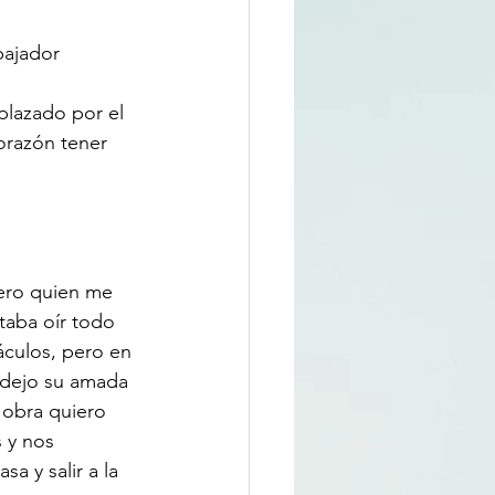
ajador 
plazado por el 
corazón tener 
ero quien me 
taba oír todo 
áculos, pero en 
o dejo su amada 
 obra quiero 
 y nos 
a y salir a la 